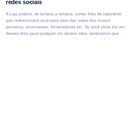
redes sociais
A Loja poderá, de tempos a tempos, conter links de hipertexto
que redirecionará você para sites das redes dos nossos
parceiros, anunciantes, fornecedores etc. Se você clicar em um
desses links para qualquer um desses sites, lembramos que
cada site possui as suas próprias práticas de privacidade e que
não somos responsáveis por essas políticas. Consulte as
referidas políticas antes de enviar quaisquer Dados Pessoais
para esses sites.
Não nos responsabilizamos pelas políticas e práticas de coleta,
uso e divulgação (incluindo práticas de proteção de dados) de
outras organizações, tais como Facebook, Apple, Google,
Microsoft, ou de qualquer outro desenvolvedor de software ou
provedor de aplicativo, Loja de mídia social, sistema
operacional, prestador de serviços de internet sem fio ou
fabricante de dispositivos, incluindo todos os Dados Pessoais
que divulgar para outras organizações por meio dos aplicativos,
relacionadas a tais aplicativos, ou publicadas em nossas
páginas em mídias sociais. Nós recomendamos que você se