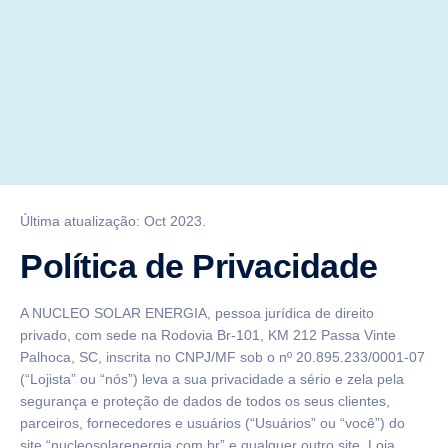
Última atualização: Oct 2023.
Política de Privacidade
A NUCLEO SOLAR ENERGIA, pessoa jurídica de direito
privado, com sede na Rodovia Br-101, KM 212 Passa Vinte
Palhoca, SC, inscrita no CNPJ/MF sob o nº 20.895.233/0001-07
(“Lojista” ou “nós”) leva a sua privacidade a sério e zela pela
segurança e proteção de dados de todos os seus clientes,
parceiros, fornecedores e usuários (“Usuários” ou “você”) do
site “nucleosolarenergia.com.br” e qualquer outro site, Loja,