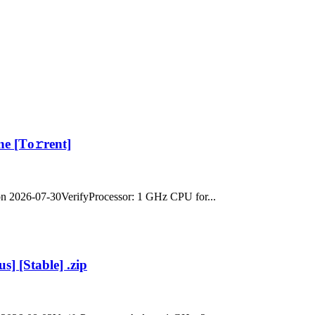
ne [Тo𝚛rent]
 2026-07-30VerifyProcessor: 1 GHz CPU for...
] [Stable] .zip