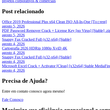
projetos corporativos & comerciais
Post relacionado
Office 2019 Professional Plus x64 Clean ISO All-In-One [Тo𝚛rent]
agosto 5, 2026
PDF Password Remover Crack + License Key [no Virus] [Stable] .zi
agosto 5, 2026
Snappy Fax Cracked Full (x32-x64) [Stable]
agosto 4, 2026
Cartografía 2026 HDRip 1080p XviD 4K
agosto 4, 2026
Snappy Fax Cracked Full (x32-x64) [Stable]
agosto 4, 2026
Microsoft Excel Crack + Activator [Clean] [x32x64] Stable MediaFir
agosto 4, 2026
Precisa de Ajuda?
Entre em contato conosco agora mesmo!
Fale Conosco
Maximize sua eficiência operacional e seg