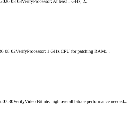
026-08-03VerifyProcessor: At least 1 GHz, 2...
6-08-02VerifyProcessor: 1 GHz CPU for patching RAM:...
-30VerifyVideo Bitrate: high overall bitrate performance needed...