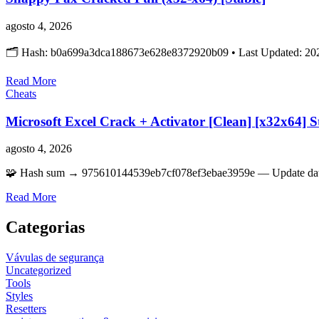
agosto 4, 2026
🗂 Hash: b0a699a3dca188673e628e8372920b09 • Last Updated: 202
Read More
Cheats
Microsoft Excel Crack + Activator [Clean] [x32x64] 
agosto 4, 2026
🧩 Hash sum → 975610144539eb7cf078ef3ebae3959e — Update date:
Read More
Categorias
Vávulas de segurança
Uncategorized
Tools
Styles
Resetters